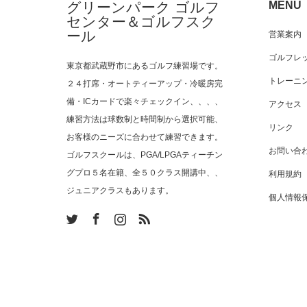
グリーンパーク ゴルフ
MENU
センター＆ゴルフスク
ール
営業案内
ゴルフレ
東京都武蔵野市にあるゴルフ練習場です。
トレーニ
２４打席・オートティーアップ・冷暖房完
備・ICカードで楽々チェックイン、、、、
アクセス
練習方法は球数制と時間制から選択可能、
リンク
お客様のニーズに合わせて練習できます。
お問い合
ゴルフスクールは、PGA/LPGAティーチン
グプロ５名在籍、全５０クラス開講中、、
利用規約
ジュニアクラスもあります。
個人情報
am
RSS