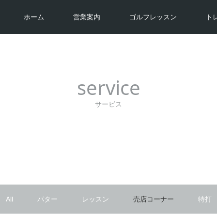
ホーム
営業案内
ゴルフレッスン
ト
service
サービス
All
パター
レッスン
売店コーナー
特打