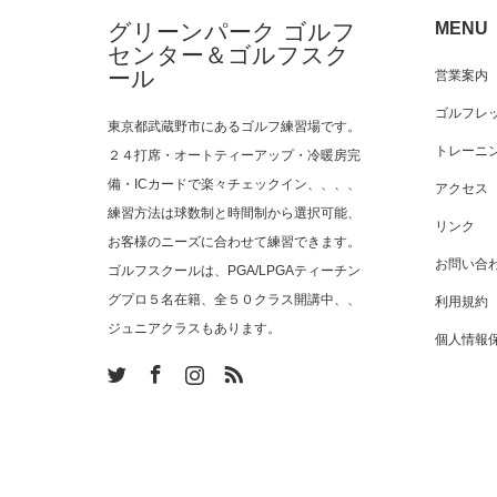
グリーンパーク ゴルフ
MENU
センター＆ゴルフスク
ール
営業案内
ゴルフレ
東京都武蔵野市にあるゴルフ練習場です。
トレーニ
２４打席・オートティーアップ・冷暖房完
備・ICカードで楽々チェックイン、、、、
アクセス
練習方法は球数制と時間制から選択可能、
リンク
お客様のニーズに合わせて練習できます。
お問い合
ゴルフスクールは、PGA/LPGAティーチン
グプロ５名在籍、全５０クラス開講中、、
利用規約
ジュニアクラスもあります。
個人情報
am
RSS